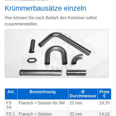
Krümmerbausätze einzeln
Hier können Sie nach Bedarf, den Krümmer selbst
zusammenstellen.
Art.
Bezeichnung
Ø
Preis
Durchmesser
€
FS
Flansch + Stutzen für 3W
22 mm
19,70
1w
FS 1
Flansch + Stutzen
22 mm
14,10