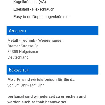
Kugelkrümmer (VA)
Edelstahl - Flexschlauch
Easy-to-do Doppelbogenkrümmer
Anschrift
M
etall -
T
echnik -
W
eiershäuser
Bremer Strasse 2a
34369 Hofgeismar
Deutschland
Bürozeiten
Mo .- Fr. sind wir telefonisch für Sie da
von 8°° Uhr - 14°° Uhr
per Email sind wir jederzeit zu erreichen und
werden auch zeitnah beantwortet