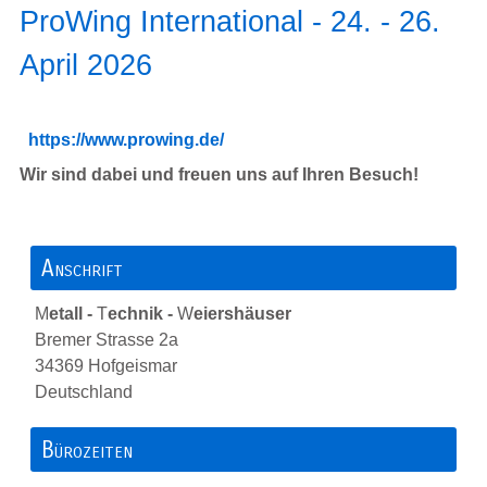
ProWing International - 24. - 26.
April 2026
https://www.prowing.de/
Wir sind dabei und freuen uns auf Ihren Besuch!
Anschrift
M
etall -
T
echnik -
W
eiershäuser
Bremer Strasse 2a
34369 Hofgeismar
Deutschland
Bürozeiten