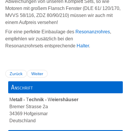
Abweichungen von unseren Komplett Sets, so wie
Motoren mit großem Flansch Fenster (DLE 61/ 120/170,
MVVS 58/116, ZDZ 80/90/210) müssen wir auch mit
einem Aufpreis versehen!
Für eine perfekte Einbaulage des
Resonanzrohres
,
empfehlen wir zusätzlich bei den
Resonanzrohrsets entsprechende
Halter
.
Zurück
Weiter
Anschrift
M
etall -
T
echnik -
W
eiershäuser
Bremer Strasse 2a
34369 Hofgeismar
Deutschland