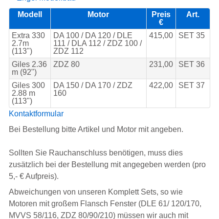
Modell
Motor
Preis
Art.
€
Extra 330
DA 100 / DA 120 / DLE
415,00
SET 35
2.7m
111 / DLA 112 / ZDZ 100 /
(113")
ZDZ 112
Giles 2.36
ZDZ 80
231,00
SET 36
m (92")
Giles 300
DA 150 / DA 170 / ZDZ
422,00
SET 37
2.88 m
160
(113")
Kontaktformular
Bei Bestellung bitte Artikel und Motor mit angeben.
Sollten Sie Rauchanschluss benötigen, muss dies
zusätzlich bei der Bestellung mit angegeben werden (pro
5,- € Aufpreis).
Abweichungen von unseren Komplett Sets, so wie
Motoren mit großem Flansch Fenster (DLE 61/ 120/170,
MVVS 58/116, ZDZ 80/90/210) müssen wir auch mit