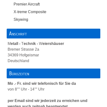
Premier Aircraft
X-treme Composite
Skywing
Anschrift
M
etall -
T
echnik -
W
eiershäuser
Bremer Strasse 2a
34369 Hofgeismar
Deutschland
Bürozeiten
Mo .- Fr. sind wir telefonisch für Sie da
von 8°° Uhr - 14°° Uhr
per Email sind wir jederzeit zu erreichen und
werden auch zeitnah beantwortet